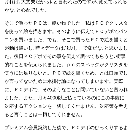
ければ､大丈夫だから)､と言われたのですが､覚えてられる
かな､と心配でした。
そこで買ったＰＣは、酷い物でした。私はＰＣでクリスタ
を使って絵を描きます。そのように伝えてＰＣデポでパソ
コンを買いました。でも、そこで買ったＰＣで絵を描くと
起動は遅いし､時々データは飛ぶし、で変だな､と思いまし
た。後日ＰＣデポでその事を伝えて調べてもらうと､衝撃
的なことを伝えられました。ｐｃのスペックがクリスタを
使うには足りないと。ＰＣで絵を描くため、とは口頭でし
か言ってないために水掛け論になってしまいます。実際
に、ＰＣデポで、そのようなことは聞いていないと言われ
ました。また、月々4000以上払っているのにこの事態に
対応するアクションを一切してくれません。対応策を考え
ると言うことは一切してくれません。
プレミアム会員契約した後で、ＰＣデポのびっくりするよ