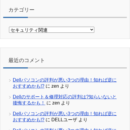
カテゴリー
カ
テ
ゴ
リ
ー
最近のコメント
Dellパソコンの評判が悪い3つの理由！知れば逆に
おすすめかも!?
に
zen
より
Dellのサポート＆修理対応の評判は?知らいないと
後悔するかも！
に
zen
より
Dellパソコンの評判が悪い3つの理由！知れば逆に
おすすめかも!?
に
DELLユーザ
より