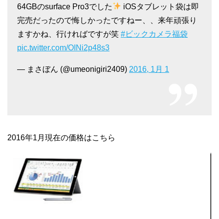
64GBのsurface Pro3でした
iOSタブレット袋は即
完売だったので悔しかったですねー、、来年頑張り
ますかね、行ければですが笑
#ビックカメラ福袋
pic.twitter.com/OINi2p48s3
— まさぼん (@umeonigiri2409)
2016, 1月 1
2016年1月現在の価格はこちら