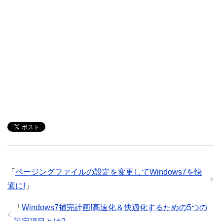
「
ページングファイルの設定を変更してWindows7を快
適に!
」
「
Windows7補完計画!高速化＆快適化するための5つの